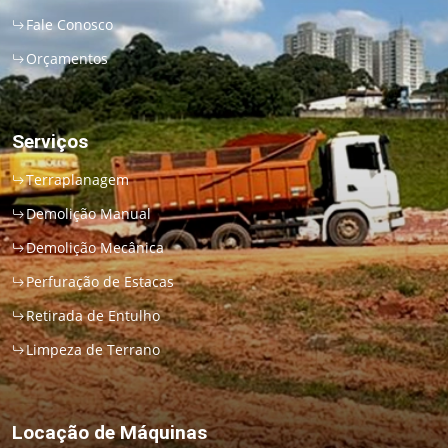
Fale Conosco
Orçamentos
Serviços
Terraplanagem
Demolição Manual
Demolição Mecânica
Perfuração de Estacas
Retirada de Entulho
Limpeza de Terrano
Locação de Máquinas