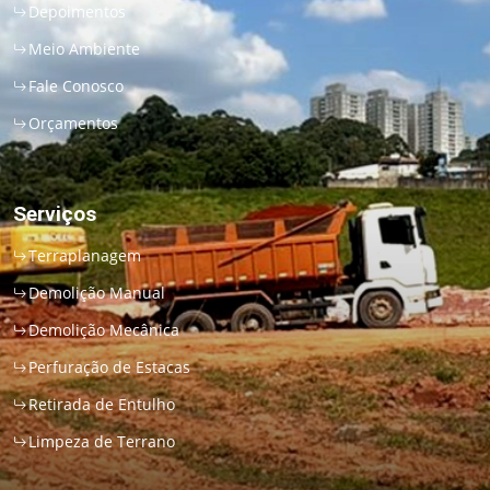
Depoimentos
Meio Ambiente
Fale Conosco
Orçamentos
Serviços
Terraplanagem
Demolição Manual
Demolição Mecânica
Perfuração de Estacas
Retirada de Entulho
Limpeza de Terrano