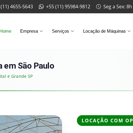
 (11) 4655-5643
+55 (11) 95984-9812
Seg a Sex: 8h
Home
Empresa
Serviços
Locação de Máquinas
a em São Paulo
tal e Grande SP
LOCAÇÃO COM OP